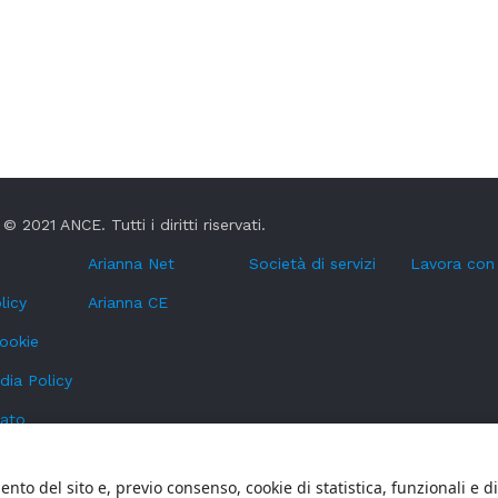
© 2021 ANCE. Tutti i diritti riservati.
Arianna Net
Società di servizi
Lavora con
licy
Arianna CE
cookie
dia Policy
tato
oni Whistleblowing
nto del sito e, previo consenso, cookie di statistica, funzionali e d